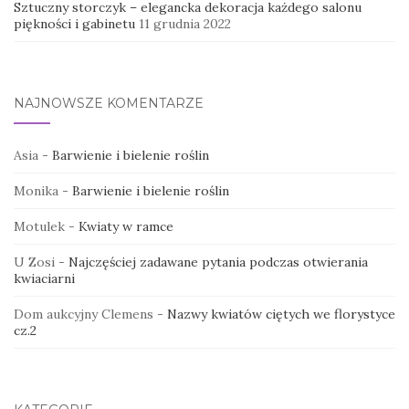
Sztuczny storczyk – elegancka dekoracja każdego salonu
piękności i gabinetu
11 grudnia 2022
NAJNOWSZE KOMENTARZE
Asia
-
Barwienie i bielenie roślin
Monika
-
Barwienie i bielenie roślin
Motulek
-
Kwiaty w ramce
U Zosi
-
Najczęściej zadawane pytania podczas otwierania
kwiaciarni
Dom aukcyjny Clemens
-
Nazwy kwiatów ciętych we florystyce
cz.2