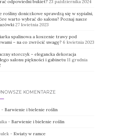
rać odpowiedni bukiet?
23 października 2024
e rośliny doniczkowe sprawdzą się w sypialni,
tóre warto wybrać do salonu? Poznaj nasze
azówki
27 kwietnia 2023
iarka spalinowa a koszenie trawy pod
ewami – na co zwrócić uwagę?
6 kwietnia 2023
uczny storczyk – elegancka dekoracja
dego salonu piękności i gabinetu
11 grudnia
2
JNOWSZE KOMENTARZE
-
Barwienie i bielenie roślin
ika
-
Barwienie i bielenie roślin
ulek
-
Kwiaty w ramce