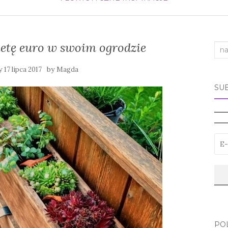
letę euro w swoim ogrodzie
Sea
for:
ny
by
17 lipca 2017
Magda
SU
PO