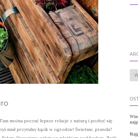
AR
Arc
OS
uro
Win
Tam można poczuć lepsze relacje z naturą i pozbyć się
naj
ybyś miał przytulny kącik w ogrodzie! Świetnie, prawda?
Najp