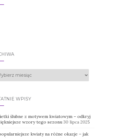
CHIWA
hiwa
TATNIE WPISY
ietki ślubne z motywem kwiatowym – odkryj
piękniejsze wzory tego sezonu
30 lipca 2025
opularniejsze kwiaty na różne okazje – jak