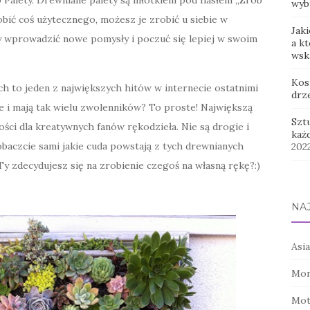
 Palety. Drewniane palety są młotkiem pod hasłem „Zrób
wyb
robić coś użytecznego, możesz je zrobić u siebie w
Jaki
by wprowadzić nowe pomysły i poczuć się lepiej w swoim
a k
wsk
Kos
h to jeden z największych hitów w internecie ostatnimi
drz
e i mają tak wielu zwolenników? To proste! Największą
Szt
wości dla kreatywnych fanów rękodzieła. Nie są drogie i
każ
baczcie sami jakie cuda powstają z tych drewnianych
202
Ty zdecydujesz się na zrobienie czegoś na własną rękę?:)
NA
Asia
Mon
Mot