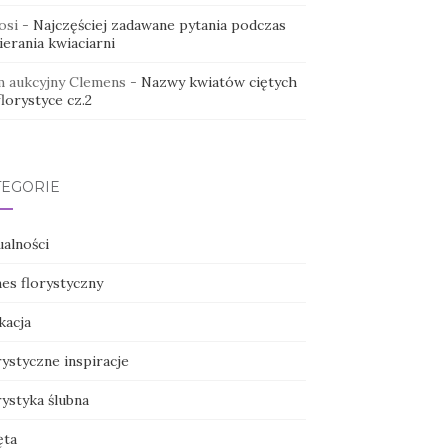
osi
-
Najczęściej zadawane pytania podczas
erania kwiaciarni
 aukcyjny Clemens
-
Nazwy kwiatów ciętych
lorystyce cz.2
TEGORIE
ualności
nes florystyczny
kacja
ystyczne inspiracje
ystyka ślubna
ęta