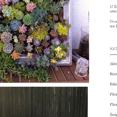
U Z
otwi
Dom
we f
KA
Akt
Biz
Edu
Flor
Flor
Świ