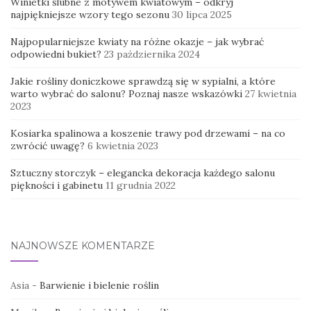
Winietki ślubne z motywem kwiatowym – odkryj
najpiękniejsze wzory tego sezonu
30 lipca 2025
Najpopularniejsze kwiaty na różne okazje – jak wybrać
odpowiedni bukiet?
23 października 2024
Jakie rośliny doniczkowe sprawdzą się w sypialni, a które
warto wybrać do salonu? Poznaj nasze wskazówki
27 kwietnia
2023
Kosiarka spalinowa a koszenie trawy pod drzewami – na co
zwrócić uwagę?
6 kwietnia 2023
Sztuczny storczyk – elegancka dekoracja każdego salonu
piękności i gabinetu
11 grudnia 2022
NAJNOWSZE KOMENTARZE
Asia
-
Barwienie i bielenie roślin