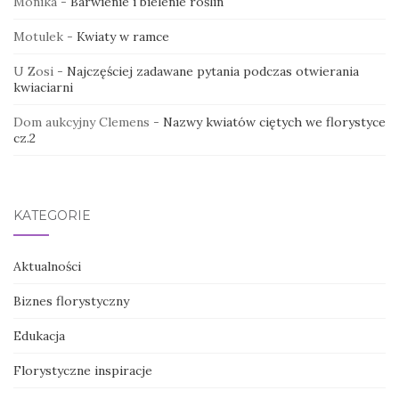
Monika
-
Barwienie i bielenie roślin
Motulek
-
Kwiaty w ramce
U Zosi
-
Najczęściej zadawane pytania podczas otwierania
kwiaciarni
Dom aukcyjny Clemens
-
Nazwy kwiatów ciętych we florystyce
cz.2
KATEGORIE
Aktualności
Biznes florystyczny
Edukacja
Florystyczne inspiracje