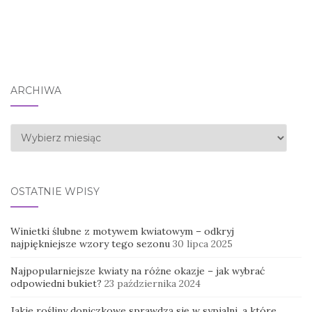
ARCHIWA
Archiwa
OSTATNIE WPISY
Winietki ślubne z motywem kwiatowym – odkryj
najpiękniejsze wzory tego sezonu
30 lipca 2025
Najpopularniejsze kwiaty na różne okazje – jak wybrać
odpowiedni bukiet?
23 października 2024
Jakie rośliny doniczkowe sprawdzą się w sypialni, a które