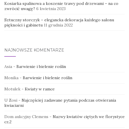
Kosiarka spalinowa a koszenie trawy pod drzewami – na co
zwrócić uwagę?
6 kwietnia 2023
Sztuczny storczyk – elegancka dekoracja każdego salonu
piękności i gabinetu
11 grudnia 2022
NAJNOWSZE KOMENTARZE
Asia
-
Barwienie i bielenie roślin
Monika
-
Barwienie i bielenie roślin
Motulek
-
Kwiaty w ramce
U Zosi
-
Najczęściej zadawane pytania podczas otwierania
kwiaciarni
Dom aukcyjny Clemens
-
Nazwy kwiatów ciętych we florystyce
cz.2