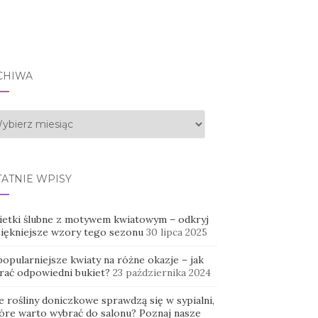
CHIWA
hiwa
TATNIE WPISY
ietki ślubne z motywem kwiatowym – odkryj
piękniejsze wzory tego sezonu
30 lipca 2025
opularniejsze kwiaty na różne okazje – jak
rać odpowiedni bukiet?
23 października 2024
e rośliny doniczkowe sprawdzą się w sypialni,
tóre warto wybrać do salonu? Poznaj nasze