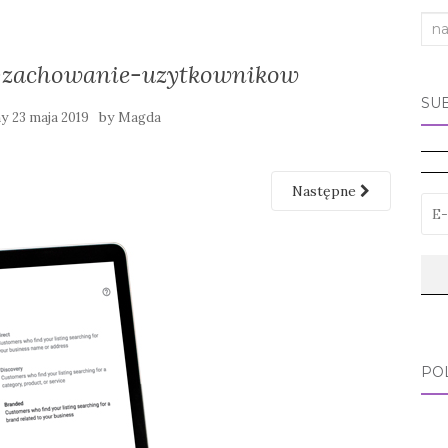
Sea
for:
-zachowanie-uzytkownikow
SU
ny
by
23 maja 2019
Magda
Następne
PO