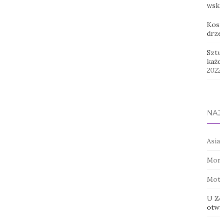
wsk
Kos
drz
Szt
każ
202
NA
Asia
Mon
Mot
U Z
otwi