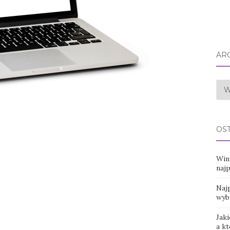
AR
Arc
OS
Win
naj
Najp
wyb
Jaki
a k