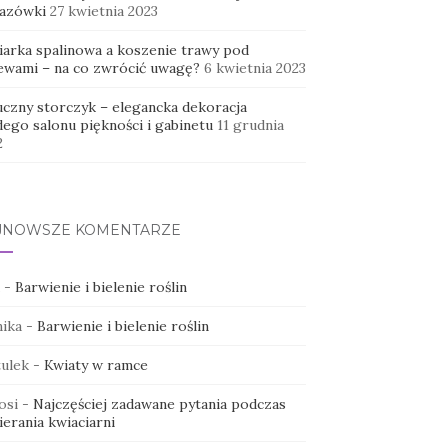
azówki
27 kwietnia 2023
iarka spalinowa a koszenie trawy pod
ewami – na co zwrócić uwagę?
6 kwietnia 2023
uczny storczyk – elegancka dekoracja
dego salonu piękności i gabinetu
11 grudnia
2
JNOWSZE KOMENTARZE
-
Barwienie i bielenie roślin
ika
-
Barwienie i bielenie roślin
ulek
-
Kwiaty w ramce
osi
-
Najczęściej zadawane pytania podczas
erania kwiaciarni