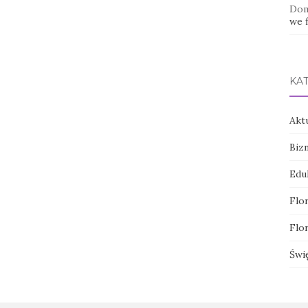
Dom
we f
KA
Akt
Biz
Edu
Flor
Flor
Świ