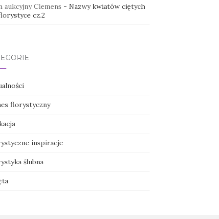
 aukcyjny Clemens
-
Nazwy kwiatów ciętych
lorystyce cz.2
TEGORIE
ualności
nes florystyczny
kacja
ystyczne inspiracje
ystyka ślubna
ęta