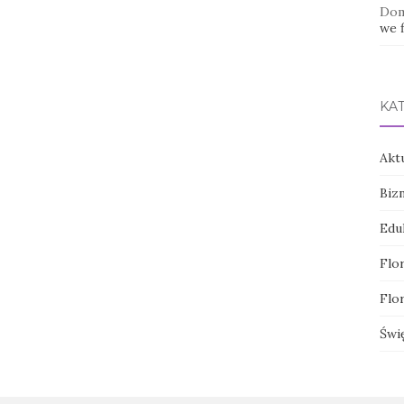
Dom
we f
KA
Akt
Biz
Edu
Flor
Flor
Świ