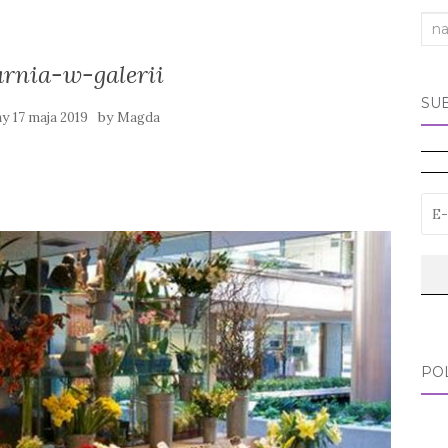
Sea
for:
arnia-w-galerii
SU
ny
by
17 maja 2019
Magda
PO