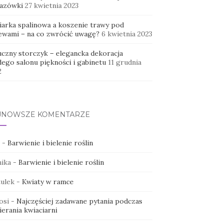
azówki
27 kwietnia 2023
iarka spalinowa a koszenie trawy pod
ewami – na co zwrócić uwagę?
6 kwietnia 2023
uczny storczyk – elegancka dekoracja
dego salonu piękności i gabinetu
11 grudnia
2
JNOWSZE KOMENTARZE
-
Barwienie i bielenie roślin
ika
-
Barwienie i bielenie roślin
ulek
-
Kwiaty w ramce
osi
-
Najczęściej zadawane pytania podczas
erania kwiaciarni