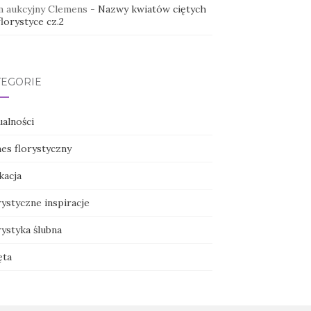
 aukcyjny Clemens
-
Nazwy kwiatów ciętych
lorystyce cz.2
TEGORIE
ualności
nes florystyczny
kacja
ystyczne inspiracje
ystyka ślubna
ęta