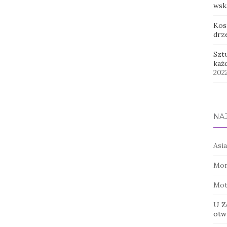
wsk
Kos
drz
Szt
każ
202
NA
Asia
Mon
Mot
U Z
otwi