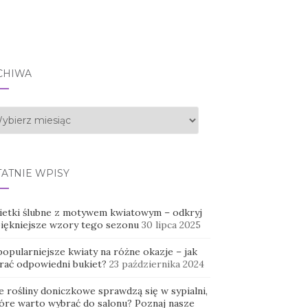
CHIWA
hiwa
TATNIE WPISY
ietki ślubne z motywem kwiatowym – odkryj
piękniejsze wzory tego sezonu
30 lipca 2025
opularniejsze kwiaty na różne okazje – jak
rać odpowiedni bukiet?
23 października 2024
e rośliny doniczkowe sprawdzą się w sypialni,
tóre warto wybrać do salonu? Poznaj nasze