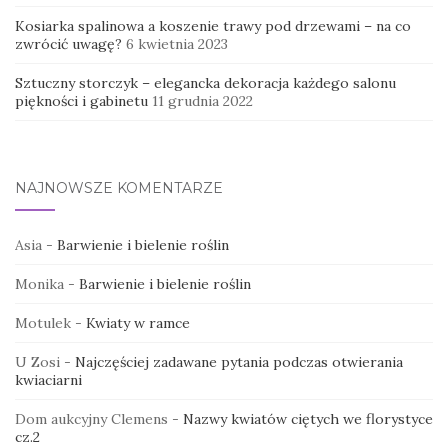
Kosiarka spalinowa a koszenie trawy pod drzewami – na co
zwrócić uwagę?
6 kwietnia 2023
Sztuczny storczyk – elegancka dekoracja każdego salonu
piękności i gabinetu
11 grudnia 2022
NAJNOWSZE KOMENTARZE
Asia
-
Barwienie i bielenie roślin
Monika
-
Barwienie i bielenie roślin
Motulek
-
Kwiaty w ramce
U Zosi
-
Najczęściej zadawane pytania podczas otwierania
kwiaciarni
Dom aukcyjny Clemens
-
Nazwy kwiatów ciętych we florystyce
cz.2