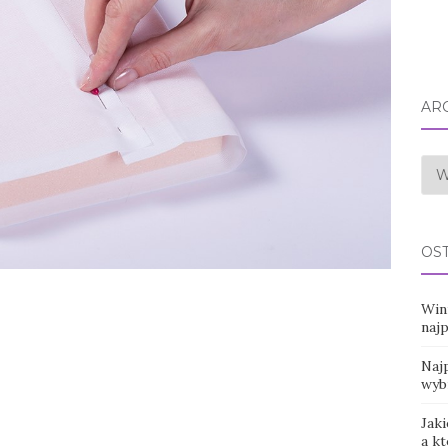
AR
Arc
OS
Win
naj
Najp
wyb
Jaki
a k