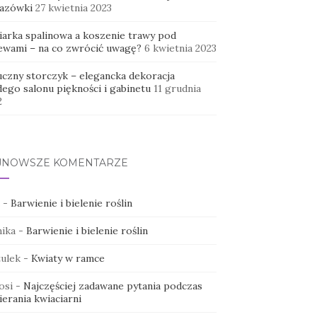
azówki
27 kwietnia 2023
iarka spalinowa a koszenie trawy pod
ewami – na co zwrócić uwagę?
6 kwietnia 2023
uczny storczyk – elegancka dekoracja
dego salonu piękności i gabinetu
11 grudnia
2
JNOWSZE KOMENTARZE
-
Barwienie i bielenie roślin
ika
-
Barwienie i bielenie roślin
ulek
-
Kwiaty w ramce
osi
-
Najczęściej zadawane pytania podczas
erania kwiaciarni