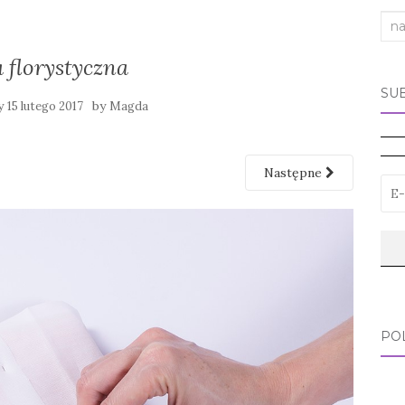
Sea
for:
 florystyczna
SU
ny
by
15 lutego 2017
Magda
Następne
PO