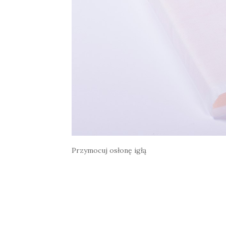
Przymocuj osłonę igłą