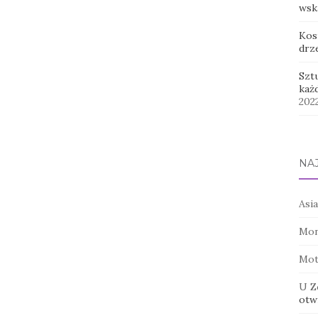
wsk
Kos
drz
Szt
każ
202
NA
Asia
Mon
Mot
U Z
otwi