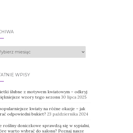
CHIWA
hiwa
TATNIE WPISY
ietki ślubne z motywem kwiatowym – odkryj
piękniejsze wzory tego sezonu
30 lipca 2025
opularniejsze kwiaty na różne okazje – jak
rać odpowiedni bukiet?
23 października 2024
e rośliny doniczkowe sprawdzą się w sypialni,
tóre warto wybrać do salonu? Poznaj nasze