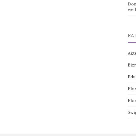
Dom
we f
KA
Akt
Biz
Edu
Flor
Flor
Świ