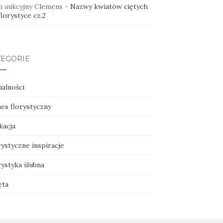
 aukcyjny Clemens
-
Nazwy kwiatów ciętych
lorystyce cz.2
TEGORIE
ualności
nes florystyczny
kacja
ystyczne inspiracje
ystyka ślubna
ęta