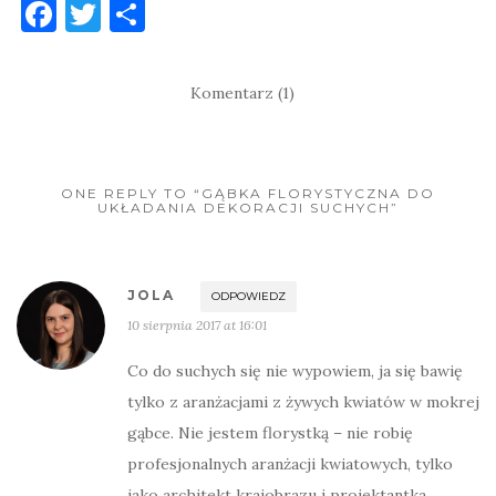
F
T
S
a
w
h
c
it
ar
Komentarz (1)
e
te
e
b
r
o
ONE REPLY TO “GĄBKA FLORYSTYCZNA DO
UKŁADANIA DEKORACJI SUCHYCH”
o
k
JOLA
ODPOWIEDZ
10 sierpnia 2017 at 16:01
Co do suchych się nie wypowiem, ja się bawię
tylko z aranżacjami z żywych kwiatów w mokrej
gąbce. Nie jestem florystką – nie robię
profesjonalnych aranżacji kwiatowych, tylko
jako architekt krajobrazu i projektantka