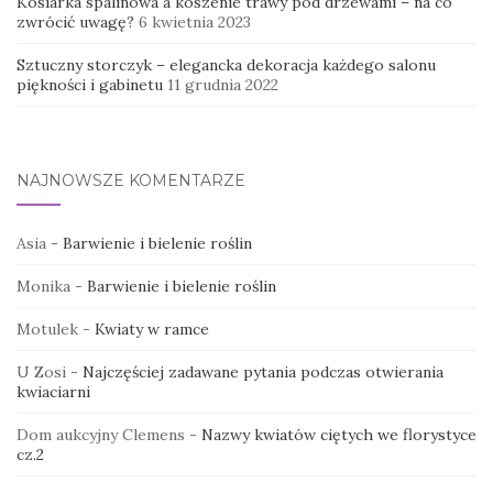
Kosiarka spalinowa a koszenie trawy pod drzewami – na co
zwrócić uwagę?
6 kwietnia 2023
Sztuczny storczyk – elegancka dekoracja każdego salonu
piękności i gabinetu
11 grudnia 2022
NAJNOWSZE KOMENTARZE
Asia
-
Barwienie i bielenie roślin
Monika
-
Barwienie i bielenie roślin
Motulek
-
Kwiaty w ramce
U Zosi
-
Najczęściej zadawane pytania podczas otwierania
kwiaciarni
Dom aukcyjny Clemens
-
Nazwy kwiatów ciętych we florystyce
cz.2