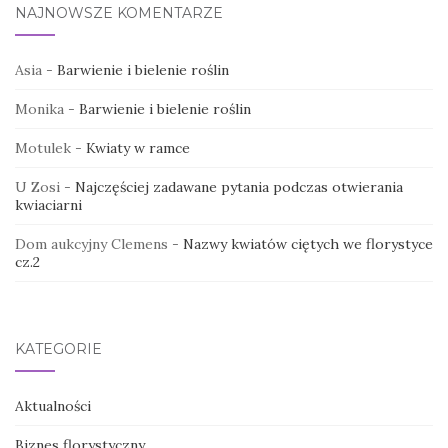
NAJNOWSZE KOMENTARZE
Asia
-
Barwienie i bielenie roślin
Monika
-
Barwienie i bielenie roślin
Motulek
-
Kwiaty w ramce
U Zosi
-
Najczęściej zadawane pytania podczas otwierania
kwiaciarni
Dom aukcyjny Clemens
-
Nazwy kwiatów ciętych we florystyce
cz.2
KATEGORIE
Aktualności
Biznes florystyczny