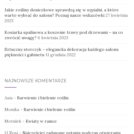
Jakie rośliny doniczkowe sprawdzą się w sypialni, a które
warto wybrać do salonu? Poznaj nasze wskazówki
27 kwietnia
2023
Kosiarka spalinowa a koszenie trawy pod drzewami – na co
zwrócić uwagę?
6 kwietnia 2023
Sztuczny storczyk – elegancka dekoracja każdego salonu
piękności i gabinetu
11 grudnia 2022
NAJNOWSZE KOMENTARZE
Asia
-
Barwienie i bielenie roślin
Monika
-
Barwienie i bielenie roślin
Motulek
-
Kwiaty w ramce
U Zosi
-
Najczęściej zadawane pytania podczas otwierania