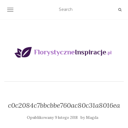
TOGGLE NAVIGATION
c0c2084c7bbcbbe760ac80c31a8016ea
Opublikowany
by
9 lutego 2018
Magda