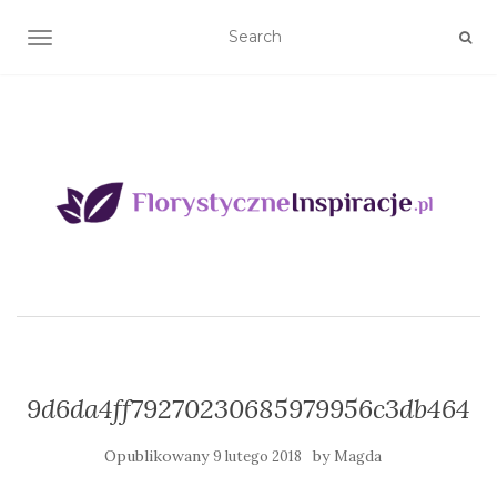
TOGGLE NAVIGATION
9d6da4ff79270230685979956c3db464
Opublikowany
by
9 lutego 2018
Magda