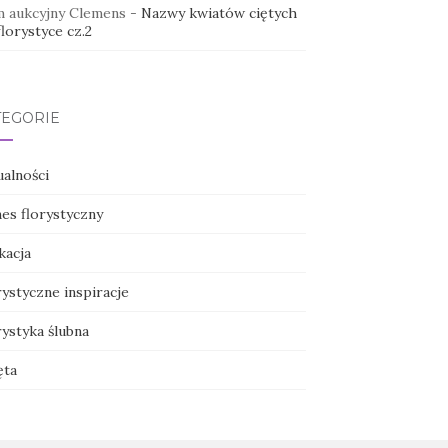
 aukcyjny Clemens
-
Nazwy kwiatów ciętych
lorystyce cz.2
TEGORIE
ualności
nes florystyczny
kacja
ystyczne inspiracje
ystyka ślubna
ęta