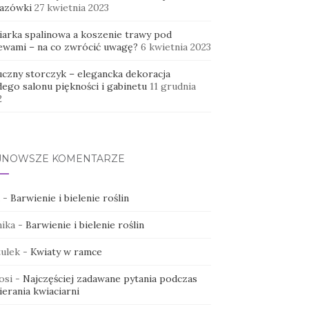
azówki
27 kwietnia 2023
iarka spalinowa a koszenie trawy pod
ewami – na co zwrócić uwagę?
6 kwietnia 2023
uczny storczyk – elegancka dekoracja
dego salonu piękności i gabinetu
11 grudnia
2
JNOWSZE KOMENTARZE
-
Barwienie i bielenie roślin
ika
-
Barwienie i bielenie roślin
ulek
-
Kwiaty w ramce
osi
-
Najczęściej zadawane pytania podczas
erania kwiaciarni