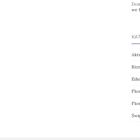
Dom
we f
KA
Akt
Biz
Edu
Flor
Flor
Świ