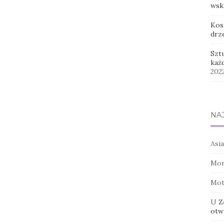
wsk
Kos
drz
Szt
każ
202
NA
Asia
Mon
Mot
U Z
otwi