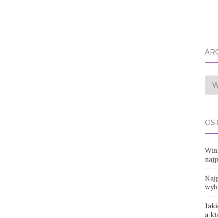
AR
Arc
OS
Win
naj
Najp
wyb
Jaki
a k