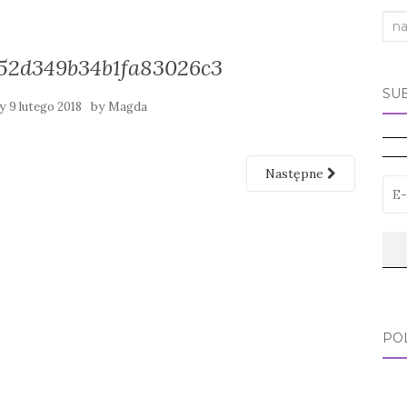
Sea
for:
52d349b34b1fa83026c3
SU
ny
by
9 lutego 2018
Magda
Następne
PO