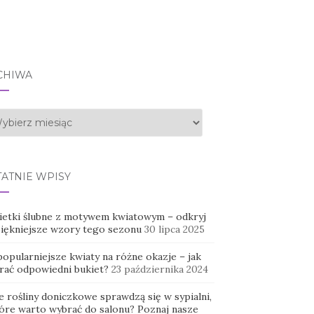
CHIWA
hiwa
TATNIE WPISY
ietki ślubne z motywem kwiatowym – odkryj
piękniejsze wzory tego sezonu
30 lipca 2025
opularniejsze kwiaty na różne okazje – jak
rać odpowiedni bukiet?
23 października 2024
e rośliny doniczkowe sprawdzą się w sypialni,
tóre warto wybrać do salonu? Poznaj nasze