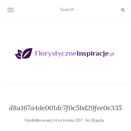
TOGGLE NAVIGATION
d8a167a4de001dc7f0c5bd29fee0e335
Opublikowany
by
14 września 2017
Magda