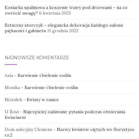
Kosiarka spalinowa a koszenie trawy pod drzewami – na co
zwrócić uwagę?
6 kwietnia 2023
Sztuczny storczyk – elegancka dekoracja każdego salonu
piękności i gabinetu
11 grudnia 2022
NAJNOWSZE KOMENTARZE
Asia
-
Barwienie i bielenie roślin
Monika
-
Barwienie i bielenie roślin
Motulek
-
Kwiaty w ramce
U Zosi
-
Najczęściej zadawane pytania podczas otwierania
kwiaciarni
Dom aukcyjny Clemens
-
Nazwy kwiatów ciętych we florystyce
cz.2