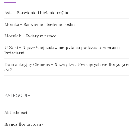
Asia
-
Barwienie i bielenie roślin
Monika
-
Barwienie i bielenie roślin
Motulek
-
Kwiaty w ramce
U Zosi
-
Najczęściej zadawane pytania podczas otwierania
kwiaciarni
Dom aukcyjny Clemens
-
Nazwy kwiatów ciętych we florystyce
cz.2
KATEGORIE
Aktualności
Biznes florystyczny