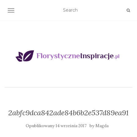
TOGGLE NAVIGATION
2abfc9dca842ade84b6b2e537d89ea91
Opublikowany
by
14 września 2017
Magda