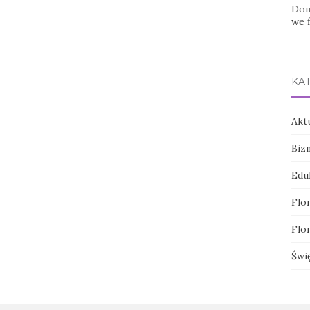
Dom
we f
KA
Akt
Biz
Edu
Flor
Flor
Świ