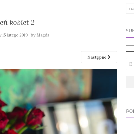
Sea
for:
ień kobiet 2
SU
y
by
15 lutego 2019
Magda
Następne
PO