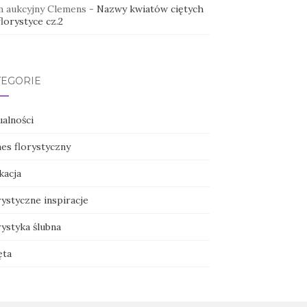
 aukcyjny Clemens
-
Nazwy kwiatów ciętych
lorystyce cz.2
TEGORIE
ualności
nes florystyczny
kacja
ystyczne inspiracje
ystyka ślubna
ęta