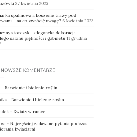
azówki
27 kwietnia 2023
iarka spalinowa a koszenie trawy pod
ewami – na co zwrócić uwagę?
6 kwietnia 2023
uczny storczyk – elegancka dekoracja
dego salonu piękności i gabinetu
11 grudnia
2
JNOWSZE KOMENTARZE
-
Barwienie i bielenie roślin
ika
-
Barwienie i bielenie roślin
ulek
-
Kwiaty w ramce
osi
-
Najczęściej zadawane pytania podczas
erania kwiaciarni