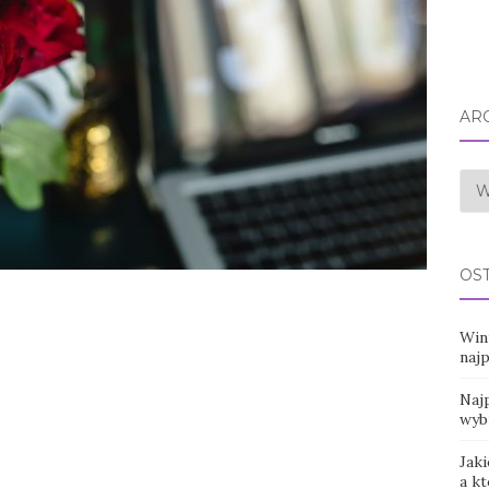
AR
Arc
OS
Win
naj
Najp
wyb
Jaki
a k