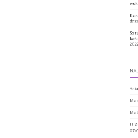
wsk
Kos
drz
Szt
każ
202
NA
Asia
Mon
Mot
U Z
otwi