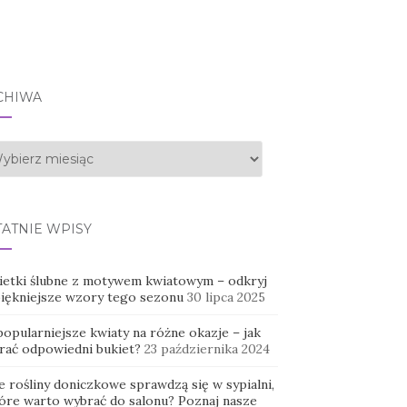
CHIWA
hiwa
TATNIE WPISY
ietki ślubne z motywem kwiatowym – odkryj
piękniejsze wzory tego sezonu
30 lipca 2025
opularniejsze kwiaty na różne okazje – jak
rać odpowiedni bukiet?
23 października 2024
e rośliny doniczkowe sprawdzą się w sypialni,
tóre warto wybrać do salonu? Poznaj nasze