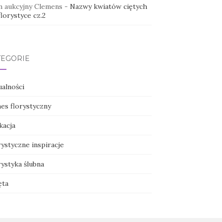
 aukcyjny Clemens
-
Nazwy kwiatów ciętych
lorystyce cz.2
TEGORIE
ualności
nes florystyczny
kacja
ystyczne inspiracje
ystyka ślubna
ęta