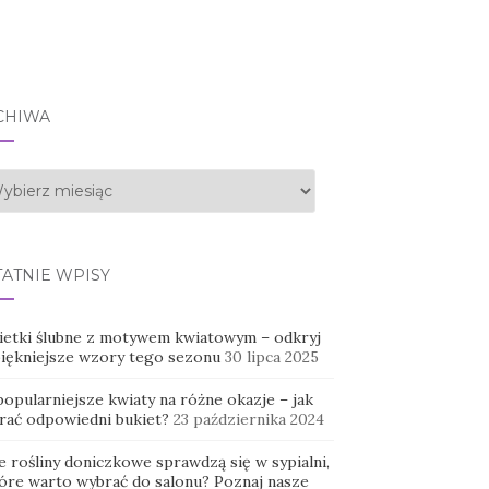
CHIWA
hiwa
TATNIE WPISY
ietki ślubne z motywem kwiatowym – odkryj
piękniejsze wzory tego sezonu
30 lipca 2025
opularniejsze kwiaty na różne okazje – jak
rać odpowiedni bukiet?
23 października 2024
e rośliny doniczkowe sprawdzą się w sypialni,
tóre warto wybrać do salonu? Poznaj nasze