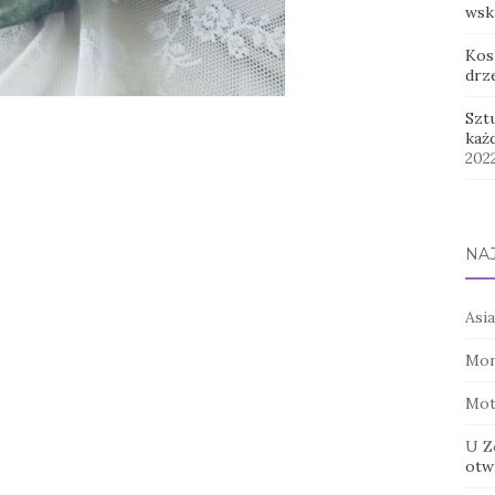
wsk
Kos
drz
Szt
każ
202
NA
Asia
Mon
Mot
U Z
otwi