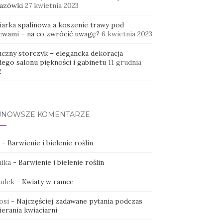
azówki
27 kwietnia 2023
iarka spalinowa a koszenie trawy pod
ewami – na co zwrócić uwagę?
6 kwietnia 2023
uczny storczyk – elegancka dekoracja
dego salonu piękności i gabinetu
11 grudnia
2
JNOWSZE KOMENTARZE
-
Barwienie i bielenie roślin
ika
-
Barwienie i bielenie roślin
ulek
-
Kwiaty w ramce
osi
-
Najczęściej zadawane pytania podczas
erania kwiaciarni