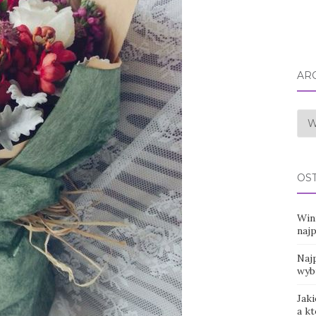
AR
Arc
OS
Win
naj
Najp
wyb
Jaki
a k