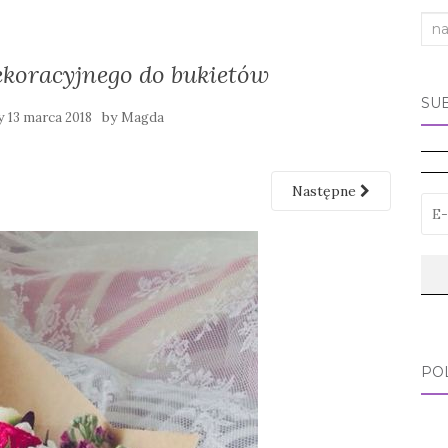
Sea
for:
ekoracyjnego do bukietów
SU
ny
by
13 marca 2018
Magda
Następne
PO