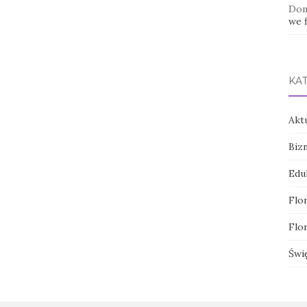
Dom
we f
KA
Akt
Biz
Edu
Flor
Flor
Świ