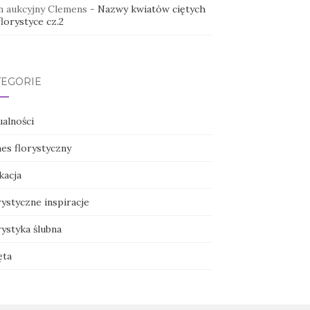
 aukcyjny Clemens
-
Nazwy kwiatów ciętych
lorystyce cz.2
TEGORIE
ualności
nes florystyczny
kacja
ystyczne inspiracje
ystyka ślubna
ęta