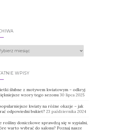
CHIWA
hiwa
TATNIE WPISY
ietki ślubne z motywem kwiatowym – odkryj
piękniejsze wzory tego sezonu
30 lipca 2025
opularniejsze kwiaty na różne okazje – jak
rać odpowiedni bukiet?
23 października 2024
e rośliny doniczkowe sprawdzą się w sypialni,
tóre warto wybrać do salonu? Poznaj nasze