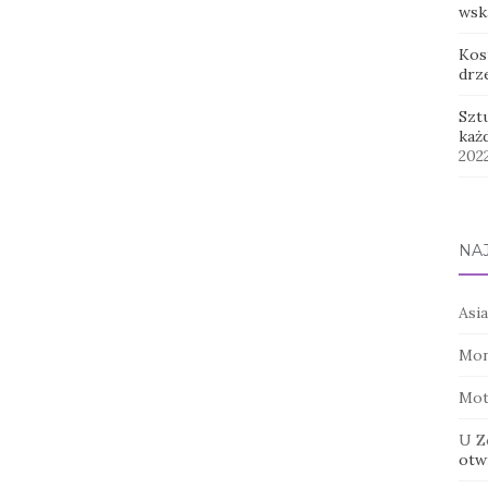
wsk
Kos
drz
Szt
każ
202
NA
Asia
Mon
Mot
U Z
otwi