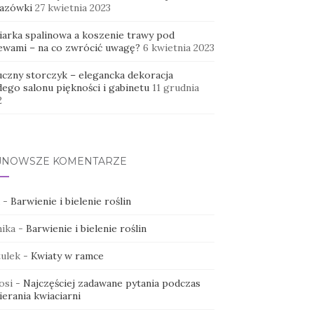
azówki
27 kwietnia 2023
iarka spalinowa a koszenie trawy pod
ewami – na co zwrócić uwagę?
6 kwietnia 2023
uczny storczyk – elegancka dekoracja
dego salonu piękności i gabinetu
11 grudnia
2
JNOWSZE KOMENTARZE
-
Barwienie i bielenie roślin
ika
-
Barwienie i bielenie roślin
ulek
-
Kwiaty w ramce
osi
-
Najczęściej zadawane pytania podczas
erania kwiaciarni