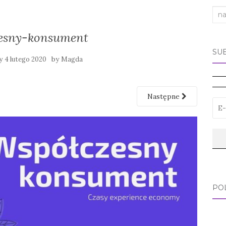
Sea
for:
esny-konsument
SU
ny
by
4 lutego 2020
Magda
Następne
PO