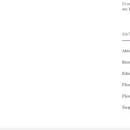
Dom
we f
KA
Akt
Biz
Edu
Flor
Flor
Świ