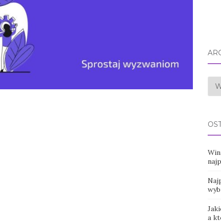
AR
Arc
OS
Win
naj
Najp
wyb
Jaki
a k