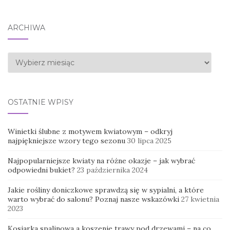
ARCHIWA
Archiwa
OSTATNIE WPISY
Winietki ślubne z motywem kwiatowym – odkryj
najpiękniejsze wzory tego sezonu
30 lipca 2025
Najpopularniejsze kwiaty na różne okazje – jak wybrać
odpowiedni bukiet?
23 października 2024
Jakie rośliny doniczkowe sprawdzą się w sypialni, a które
warto wybrać do salonu? Poznaj nasze wskazówki
27 kwietnia
2023
Kosiarka spalinowa a koszenie trawy pod drzewami – na co