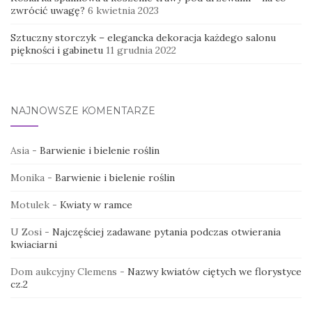
zwrócić uwagę?
6 kwietnia 2023
Sztuczny storczyk – elegancka dekoracja każdego salonu
piękności i gabinetu
11 grudnia 2022
NAJNOWSZE KOMENTARZE
Asia
-
Barwienie i bielenie roślin
Monika
-
Barwienie i bielenie roślin
Motulek
-
Kwiaty w ramce
U Zosi
-
Najczęściej zadawane pytania podczas otwierania
kwiaciarni
Dom aukcyjny Clemens
-
Nazwy kwiatów ciętych we florystyce
cz.2