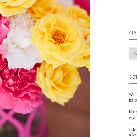
AR
Arc
OS
Win
naj
Najp
wyb
Jaki
a k