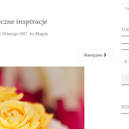
Sea
for:
yczne inspiracje
SU
y
by
20 lutego 2017
Magda
Następne
PO