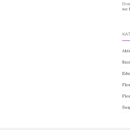
Dom
we f
KA
Akt
Biz
Edu
Flor
Flor
Świ