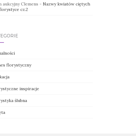
 aukcyjny Clemens
-
Nazwy kwiatów ciętych
lorystyce cz.2
TEGORIE
ualności
nes florystyczny
kacja
ystyczne inspiracje
ystyka ślubna
ęta