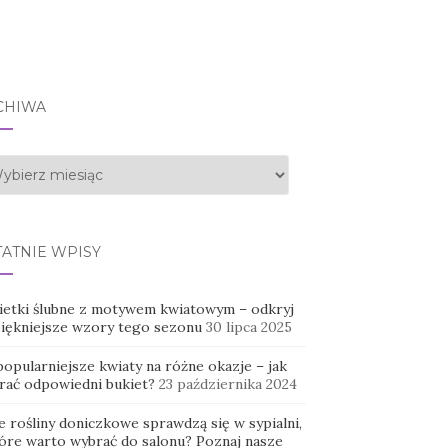
CHIWA
hiwa
TATNIE WPISY
ietki ślubne z motywem kwiatowym – odkryj
piękniejsze wzory tego sezonu
30 lipca 2025
opularniejsze kwiaty na różne okazje – jak
rać odpowiedni bukiet?
23 października 2024
e rośliny doniczkowe sprawdzą się w sypialni,
tóre warto wybrać do salonu? Poznaj nasze