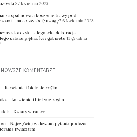
azówki
27 kwietnia 2023
iarka spalinowa a koszenie trawy pod
ewami – na co zwrócić uwagę?
6 kwietnia 2023
uczny storczyk – elegancka dekoracja
dego salonu piękności i gabinetu
11 grudnia
2
JNOWSZE KOMENTARZE
-
Barwienie i bielenie roślin
ika
-
Barwienie i bielenie roślin
ulek
-
Kwiaty w ramce
osi
-
Najczęściej zadawane pytania podczas
erania kwiaciarni