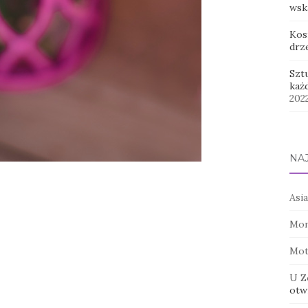
wsk
Kos
drz
Szt
każ
202
NA
Asia
Mon
Mot
U Z
otwi