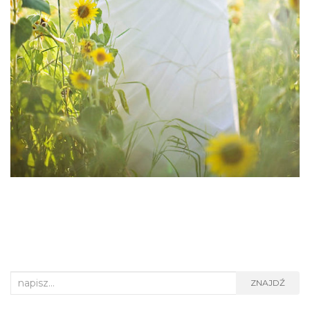
Search
ZNAJDŹ
for: