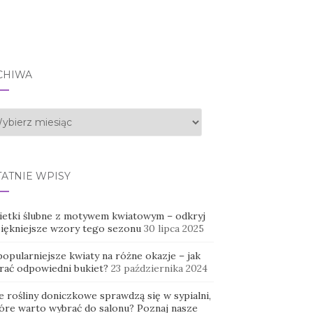
CHIWA
hiwa
TATNIE WPISY
ietki ślubne z motywem kwiatowym – odkryj
piękniejsze wzory tego sezonu
30 lipca 2025
opularniejsze kwiaty na różne okazje – jak
rać odpowiedni bukiet?
23 października 2024
e rośliny doniczkowe sprawdzą się w sypialni,
tóre warto wybrać do salonu? Poznaj nasze