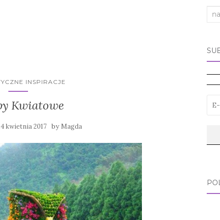
Sea
for:
SU
YCZNE INSPIRACJE
by Kwiatowe
by
14 kwietnia 2017
Magda
PO