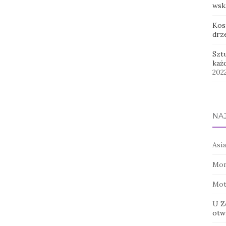
wsk
Kos
drz
Szt
każ
202
NA
Asia
Mon
Mot
U Z
otwi