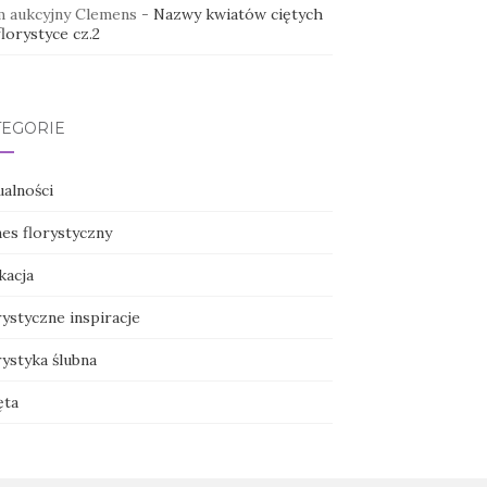
 aukcyjny Clemens
-
Nazwy kwiatów ciętych
lorystyce cz.2
TEGORIE
ualności
nes florystyczny
kacja
ystyczne inspiracje
ystyka ślubna
ęta