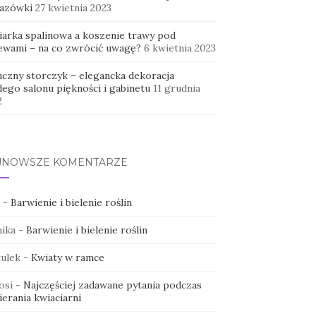
azówki
27 kwietnia 2023
iarka spalinowa a koszenie trawy pod
ewami – na co zwrócić uwagę?
6 kwietnia 2023
uczny storczyk – elegancka dekoracja
dego salonu piękności i gabinetu
11 grudnia
2
JNOWSZE KOMENTARZE
-
Barwienie i bielenie roślin
ika
-
Barwienie i bielenie roślin
ulek
-
Kwiaty w ramce
osi
-
Najczęściej zadawane pytania podczas
erania kwiaciarni