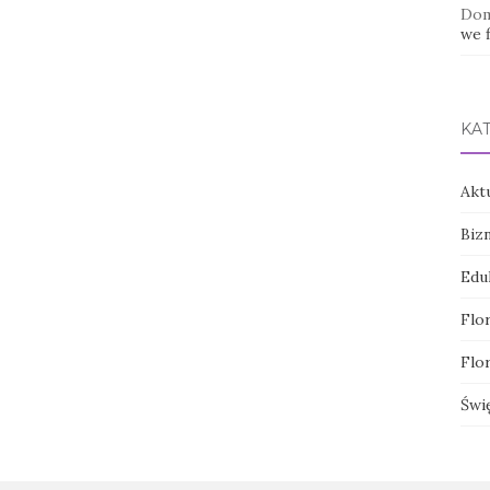
Dom
we f
KA
Akt
Biz
Edu
Flor
Flor
Świ