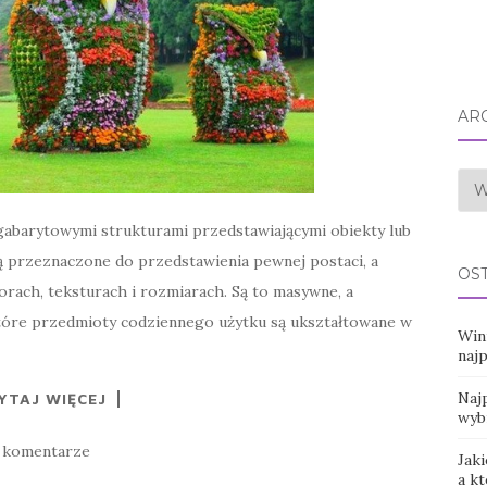
AR
Arc
abarytowymi strukturami przedstawiającymi obiekty lub
 przeznaczone do przedstawienia pewnej postaci, a
OS
rach, teksturach i rozmiarach. Są to masywne, a
iektóre przedmioty codziennego użytku są ukształtowane w
Win
naj
Najp
YTAJ WIĘCEJ
wyb
 komentarze
Jaki
a k