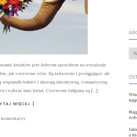
AR
Arc
Dawanie kwiatów jest dobrym sposobem na wyrażenie
tne, jak czerwone róże. Są seksowne i pociągające, ale
OS
 wspaniały bukiet i ukazują intensywną, romantyczną
 i wybrać inny kwiat. Czerwone tulipany są […]
Win
naj
YTAJ WIĘCEJ
Najp
wyb
 komentarzy
Jaki
a k