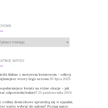
CHIWA
hiwa
TATNIE WPISY
ietki ślubne z motywem kwiatowym – odkryj
piękniejsze wzory tego sezonu
30 lipca 2025
opularniejsze kwiaty na różne okazje – jak
rać odpowiedni bukiet?
23 października 2024
e rośliny doniczkowe sprawdzą się w sypialni,
tóre warto wybrać do salonu? Poznaj nasze