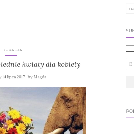
Sea
for:
SU
EDUKACJA
ednie kwiaty dla kobiety
y
by
14 lipca 2017
Magda
PO