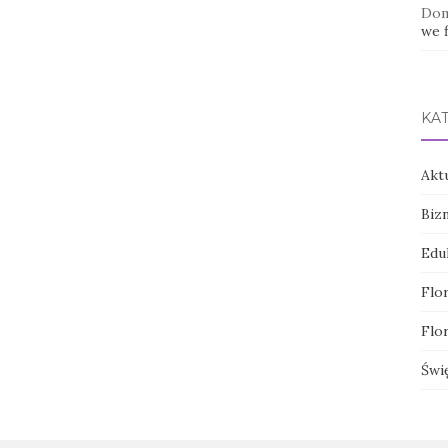
Dom
we f
KA
Akt
Biz
Edu
Flor
Flor
Świ