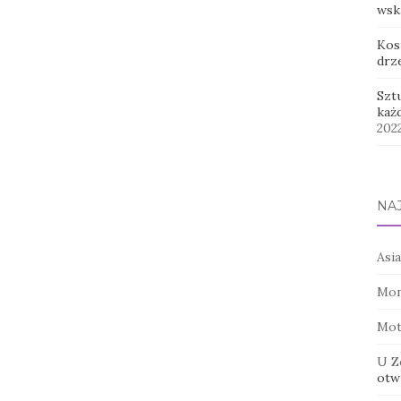
wsk
Kos
drz
Szt
każ
202
NA
Asia
Mon
Mot
U Z
otwi