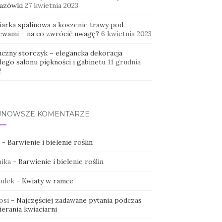
azówki
27 kwietnia 2023
iarka spalinowa a koszenie trawy pod
ewami – na co zwrócić uwagę?
6 kwietnia 2023
uczny storczyk – elegancka dekoracja
dego salonu piękności i gabinetu
11 grudnia
2
JNOWSZE KOMENTARZE
-
Barwienie i bielenie roślin
ika
-
Barwienie i bielenie roślin
ulek
-
Kwiaty w ramce
osi
-
Najczęściej zadawane pytania podczas
erania kwiaciarni