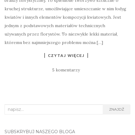
branży florystycznej. To spienione tworzywo sztuczne o
kruchej strukturze, umożliwiające umieszczanie w nim łodyg
kwiatów i innych elementów kompozycji kwiatowych. Jest
jednym z podstawowych materiałów technicznych
używanych przez florystów. To niezwykle lekki materiał,
któremu bez najmniejszego problemu można […]
CZYTAJ WIĘCEJ
5 komentarzy
Search
ZNAJDŹ
for:
SUBSKRYBUJ NASZEGO BLOGA