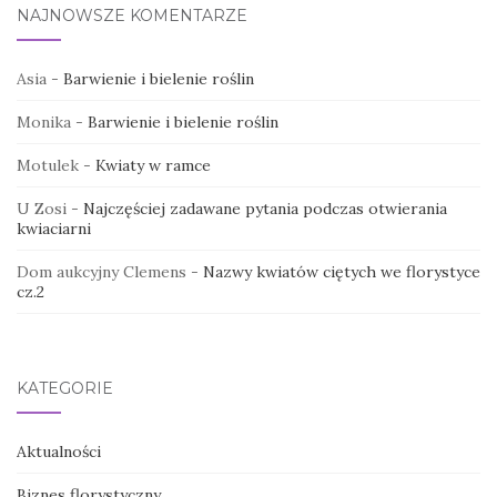
NAJNOWSZE KOMENTARZE
Asia
-
Barwienie i bielenie roślin
Monika
-
Barwienie i bielenie roślin
Motulek
-
Kwiaty w ramce
U Zosi
-
Najczęściej zadawane pytania podczas otwierania
kwiaciarni
Dom aukcyjny Clemens
-
Nazwy kwiatów ciętych we florystyce
cz.2
KATEGORIE
Aktualności
Biznes florystyczny