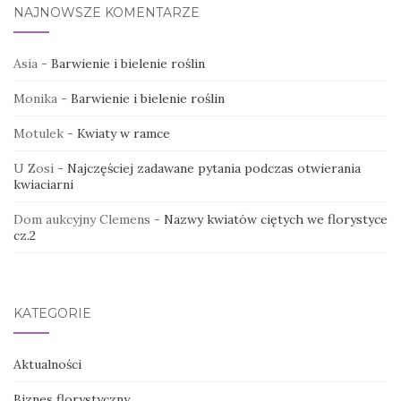
NAJNOWSZE KOMENTARZE
Asia
-
Barwienie i bielenie roślin
Monika
-
Barwienie i bielenie roślin
Motulek
-
Kwiaty w ramce
U Zosi
-
Najczęściej zadawane pytania podczas otwierania
kwiaciarni
Dom aukcyjny Clemens
-
Nazwy kwiatów ciętych we florystyce
cz.2
KATEGORIE
Aktualności
Biznes florystyczny