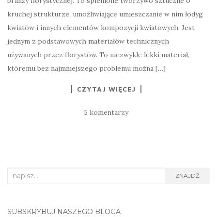
branży florystycznej. To spienione tworzywo sztuczne o
kruchej strukturze, umożliwiające umieszczanie w nim łodyg
kwiatów i innych elementów kompozycji kwiatowych. Jest
jednym z podstawowych materiałów technicznych
używanych przez florystów. To niezwykle lekki materiał,
któremu bez najmniejszego problemu można […]
CZYTAJ WIĘCEJ
5 komentarzy
Search
ZNAJDŹ
for:
SUBSKRYBUJ NASZEGO BLOGA